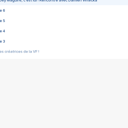
bey Maguire, c'est lui ! Rencontre avec Damien Witecka
e 6
e 5
e 4
e 3
s créatrices de la VF !
e 2
e 1
e Mektoub My Love arrive enfin ! Rencontre avec Shaïn Boumedine et Sal
i : après Toni en famille
elle réalise le bouleversant Dites lui que je l'aime
ais ! Rencontre autour de Vie privée de Rebecca Zlotowski
 de Marguerite, Grave... Rencontre avec Ella Rumpf