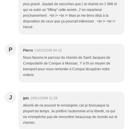
plus grand , équipé de sacoches que j' ai réalisé en 1 986 et
qui va subir un "lifting" cette année .J' en reparlerai
prochainement . <br /> <br /> Mais je me tiens déjà à la
disposition de ceux que ça pourrait intéresser . <br /> <br />
Hervé .
P
Pierre
13/02/2009 04:10
Nous faisons le parcour du chemin de Saint Jacques de
Compostelle de Conque à Moissac. Y à t'il un moyen de
transport pour nous remonter à Conque técupérer notre
voiture.
J
jptx
19/01/2009 11:28
désolé de ne pouvoir te renseigner, car je bivouaque la
plupart du temps. Je préfére l'autonomie et la liberté, ce qui
ne m'empèche pas de rencontrer beaucoup de monde sur le
chemin.