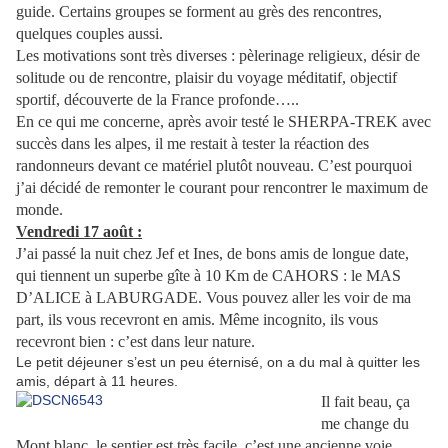
guide. Certains groupes se forment au grès des rencontres,
quelques couples aussi.
Les motivations sont très diverses : pèlerinage religieux, désir de
solitude ou de rencontre, plaisir du voyage méditatif, objectif
sportif, découverte de la France profonde…..
En ce qui me concerne, après avoir testé le SHERPA-TREK avec
succès dans les alpes, il me restait à tester la réaction des
randonneurs devant ce matériel plutôt nouveau. C’est pourquoi
j’ai décidé de remonter le courant pour rencontrer le maximum de
monde.
Vendredi 17 août :
J’ai passé la nuit chez Jef et Ines, de bons amis de longue date,
qui tiennent un superbe gîte à 10 Km de CAHORS : le MAS
D’ALICE à LABURGADE. Vous pouvez aller les voir de ma
part, ils vous recevront en amis. Même incognito, ils vous
recevront bien : c’est dans leur nature.
Le petit déjeuner s’est un peu éternisé, on a du mal à quitter les
amis, départ à 11 heures.
Il fait beau, ça
me change du
Mont blanc, le sentier est très facile, c’est une ancienne voie