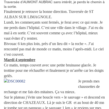
Traversée d’AUMONT AUBRAC sans intérêt, je perds le chemin à
la sortie.
Finalement je retrouve la bonne direction. Traversée de ST
ALBAN SUR LIMAGNOLE.
Lundi, les commerçants sont fermés, je ferai avec ce qui reste. Je
me perds dans l’hôpital. C’est une ville dans le village. J’ai eu du
mal à en sortir. C’est souvent comme ça avec l’hôpital, mieux
vaut éviter d’y rentrer.
Bivouac 6 km plus loin, près d’un lieu dit « la roche ». J’ai
rencontré pas mal de monde ce matin, moins l’après-midi. Le ciel
s’est couvert.
Mardi 4 septembre
Ce matin, temps couvert avec une petite bruinasse glacée. Je
trottine pour me réchauffer et finalement je m’arrête car les doigts
gelés.
Je prends mes
chaussettes de
rechange et me fais des mitaines. Ça va mieux.
Sur le plateau j’évite une boucle vers « le sauvage » et descend en
direction de CHAZEAUX. Là je suis le GR
et au bout de 40 mn
je tombe sur un panneau « le sauvage 1 km » je reviens sur mes