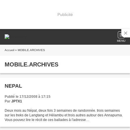
Publicité
MENU
Accueil
» MOBILE.ARCHIVES
MOBILE.ARCHIVES
NEPAL
Publié le 17/12/2008 à 17:15
Par
JPTX1
Deux mois au Népal, deux fois 3 semaines de randonnée. trois semaines
sur les treks de Langtang et Hélambu et trois autres autour des Annapurna.
Vous pouvez lire le récit de ces ballades à l'adresse
http://nepaljptx.canalblog.com