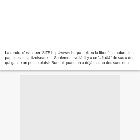
La rando, c'est super! SITE http://www.sherpa-trek.eu la liberté, la nature, les
papillons, les p'tizoiseaux..... Seulement, voilà, il y a ce "#§µ#&" de sac à dos
qui gâche un peu le plaisir. Surtout quand on à déjà mal au dos sans rien
dessus. Et les...