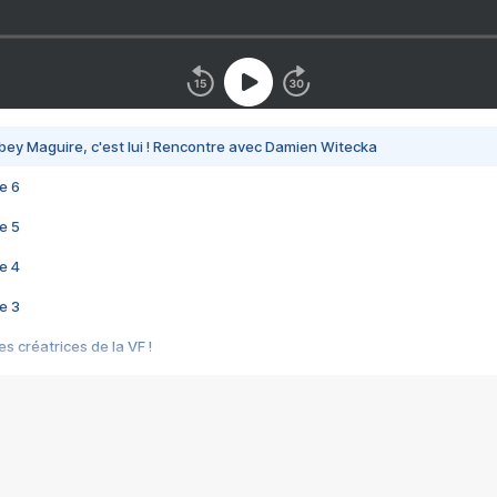
bey Maguire, c'est lui ! Rencontre avec Damien Witecka
e 6
e 5
e 4
e 3
s créatrices de la VF !
e 2
e 1
e Mektoub My Love arrive enfin ! Rencontre avec Shaïn Boumedine et Sal